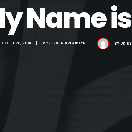
y Name is.
UGUST 20, 2018
POSTED IN
BROOKLYN
BY
JKIR