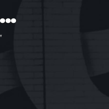
..
BY